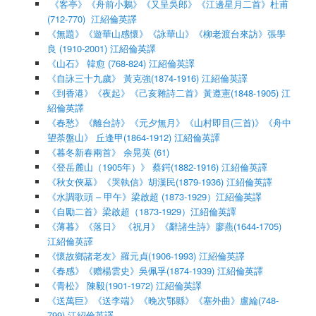
《客亭》《舟前小鵝》《又呈吳郎》《江邊星月二首》杜甫
(712-770) 江紹倫英譯
《無題》《遊華山感懷》《詠華山》《柳老渡台來訪》張學
良 (1910-2001) 江紹倫英譯
《山石》 韓愈 (768-824) 江紹倫英譯
《自詠三十九歲》 黃克強(1874-1916) 江紹倫英譯
《到香港》《夜起》《己亥雜詩二首》黃遵憲(1848-1905) 江
紹倫英譯
《春愁》《離台詩》《元夕無月》《山村即目(三首)》《舟中
望荼盤山》 丘逢甲(1864-1912) 江紹倫英譯
《暮冬新春兩首》 余晃英 (61)
《登岳麓山（1905年）》 蔡鍔(1882-1916) 江紹倫英譯
《秋女俠墓》《哭執信》胡漢民(1879-1936) 江紹倫英譯
《水調歌頭 – 甲午》梁啟超 (1873-1929）江紹倫英譯
《自勵二首》梁啟超（1873-1929）江紹倫英譯
《薄暮》《落日》 《祝月》《辭諸生詩》廖燕(1644-1705)
江紹倫英譯
《懷故鄉諸老友》羅元貞(1906-1993) 江紹倫英譯
《春感》《赠楊雲史》吳佩孚(1874-1939) 江紹倫英譯
《青松》 陳毅(1901-1972) 江紹倫英譯
《送萬巨》《送李端》《晚次鄂縣》《塞外曲》盧綸(748-
799) 江紹倫英譯