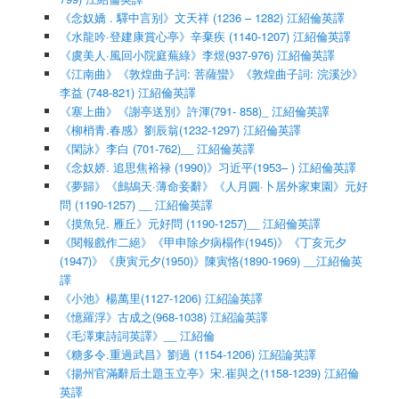
《念奴嬌 . 驛中言别》文天祥 (1236 – 1282) 江紹倫英譯
《水龍吟·登建康賞心亭》辛棄疾 (1140-1207) 江紹倫英譯
《虞美人·風回小院庭蕪綠》李煜(937-976) 江紹倫英譯
《江南曲》《敦煌曲子詞: 菩薩蠻》《敦煌曲子詞: 浣溪沙》
李益 (748-821) 江紹倫英譯
《塞上曲》《謝亭送別》許渾(791- 858)_ 江紹倫英譯
《柳梢青.春感》劉辰翁(1232-1297) 江紹倫英譯
《閑詠》李白 (701-762)__ 江紹倫英譯
《念奴娇. 追思焦裕禄 (1990)》习近平(1953– ) 江紹倫英譯
《夢歸》《鷓鴣天·薄命妾辭》《人月圓·卜居外家東園》元好
問 (1190-1257) __ 江紹倫英譯
《摸魚兒. 雁丘》元好問 (1190-1257)__ 江紹倫英譯
《閱報戲作二絕》《甲申除夕病榻作(1945)》《丁亥元夕
(1947)》《庚寅元夕(1950)》陳寅恪(1890-1969) __江紹倫英
譯
《小池》楊萬里(1127-1206) 江紹論英譯
《憶羅浮》古成之(968-1038) 江紹論英譯
《毛澤東詩詞英譯》__ 江紹倫
《糖多令.重過武昌》劉過 (1154-1206) 江紹論英譯
《揚州官滿辭后土題玉立亭》宋.崔與之(1158-1239) 江紹倫
英譯