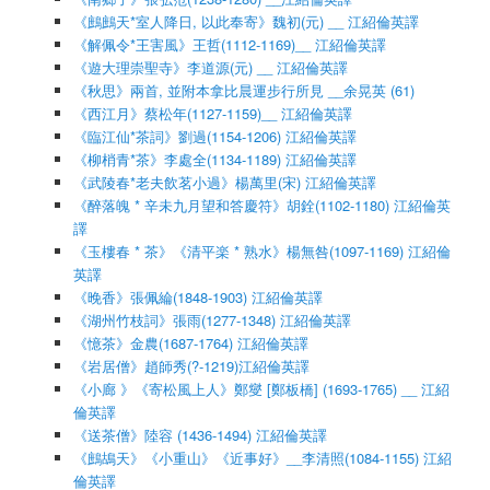
《鷓鷓天*室人降日, 以此奉寄》魏初(元) __ 江紹倫英譯
《解佩令*王害風》王哲(1112-1169)__ 江紹倫英譯
《遊大理崇聖寺》李道源(元) __ 江紹倫英譯
《秋思》兩首, 並附本拿比晨運步行所見 __余晃英 (61)
《西江月》蔡松年(1127-1159)__ 江紹倫英譯
《臨江仙*茶詞》劉過(1154-1206) 江紹倫英譯
《柳梢青*茶》李處全(1134-1189) 江紹倫英譯
《武陵春*老夫飲茗小過》楊萬里(宋) 江紹倫英譯
《醉落魄 * 辛未九月望和答慶符》胡銓(1102-1180) 江紹倫英
譯
《玉樓春 * 茶》《清平楽 * 熟水》楊無咎(1097-1169) 江紹倫
英譯
《晚香》張佩綸(1848-1903) 江紹倫英譯
《湖州竹枝詞》張雨(1277-1348) 江紹倫英譯
《憶茶》金農(1687-1764) 江紹倫英譯
《岩居僧》趙師秀(?-1219)江紹倫英譯
《小廊 》《寄松風上人》鄭燮 [鄭板橋] (1693-1765) __ 江紹
倫英譯
《送茶僧》陸容 (1436-1494) 江紹倫英譯
《鷓鴣天》《小重山》《近事好》__李清照(1084-1155) 江紹
倫英譯