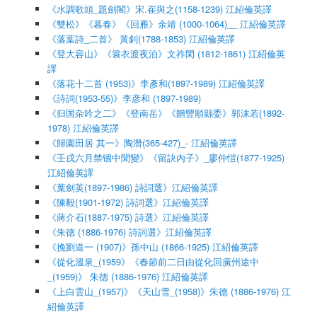
《水調歌頭_題劍閣》宋.崔與之(1158-1239) 江紹倫英譯
《雙松》《暮春》《回雁》余靖 (1000-1064)__ 江紹倫英譯
《落葉詩_二首》 黃釗(1788-1853) 江紹倫英譯
《登大容山》《簑衣渡夜泊》文祚閑 (1812-1861) 江紹倫英
譯
《落花十二首 (1953)》李彥和(1897-1989) 江紹倫英譯
《詩詞(1953-55)》李彦和 (1897-1989)
《归国杂吟之二》《登南岳》《贈豐順縣委》郭沫若(1892-
1978) 江紹倫英譯
《歸園田居 其一》陶潛(365-427)_- 江紹倫英譯
《壬戌六月禁锢中聞變》《留訣內子》_廖仲愷(1877-1925)
江紹倫英譯
《葉劍英(1897-1986) 詩詞選》江紹倫英譯
《陳毅(1901-1972) 詩詞選》江紹倫英譯
《蔣介石(1887-1975) 詩選》江紹倫英譯
《朱德 (1886-1976) 詩詞選》江紹倫英譯
《挽劉道一 (1907)》孫中山 (1866-1925) 江紹倫英譯
《從化溫泉_(1959》《春節前二日由從化回廣州途中
_(1959)》 朱德 (1886-1976) 江紹倫英譯
《上白雲山_(1957)》《天山雪_(1958)》朱德 (1886-1976) 江
紹倫英譯