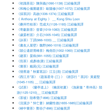
《初識茶花》陳與義(1090-1138) 江紹倫英譯
《和梅公儀嘗建茶》歐陽修(1007-1072) 江紹倫英譯
《採茶詞》高啟(1336-1374) 江紹倫英譯
《 Anthony at Eighty 》 __ Kong Shiu Loon
《夔州竹枝茶》范成大(1126-1193) 江紹倫英譯
《寄獻新茶》曾鞏(1019-1083) 江紹倫英譯
《歲晏村居》介石(1005-1045) 江紹倫英譯
《詠茶》丁謂(966-1033) __ 江紹倫英譯
《書友人屋壁》魏野(960-1019) 江紹倫英譯
《穎公遺碧霄峰茶》梅堯臣(1002-1060) 江紹倫英譯
《建茶》晏殊(991-1055) 江紹倫英譯
《煎茶》成彥雄(唐) 江紹倫英譯
《嘗茶》戴昺(元) 江紹倫英譯
《憶舊遊 * 秋窗茗話》江立(清) 江紹倫英譯
《西江月*茶》《題落星寺 (三) 》《踏莎行 * 茶詞》黃庭堅
(1045-1105) __ 江紹倫英譯
《試茶》 《蘭亭道上》《幽居初夏》《漁家傲 * 寄仲高》陸
游(1125-1210)__ 江紹倫英譯
《茶坡》陸希聲(?-896) 江紹倫英譯
《浣溪沙 * 悼亡妻》納蘭性德(1655-1685)江紹倫英譯
《峽中嘗茶》鄭谷(?-896) 江紹倫英譯