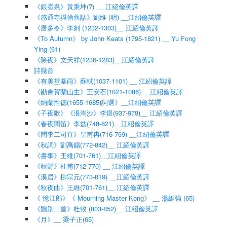
《銀雹泉》黃秉坤(?) __ 江紹倫英譯
《感通寺與僧舊話》劉維 (明) __江紹倫英譯
《唐多令》李剡 (1232-1303)__ 江紹倫英譯
《To Autumn》 by John Keats (1795-1821) __ Yu Fong
Ying (61)
《除夜》文天祥(1236-1283)__江紹倫英譯
詩幾首
《有美堂暴雨》蘇軾(1037-1101) __ 江紹倫英譯
《勘會賀蘭山主》王安石(1021-1086) __江紹倫英譯
《納蘭性德(1655-1685)詞選》__江紹倫英譯
《子夜歌》《浪淘沙》李煜(937-978)__ 江紹倫英譯
《春夜聞笛》李益(748-821)__江紹倫英譯
《問李二司直》皇甫冉(716-769) __江紹倫英譯
《秋詞》劉禹錫(772-842)__ 江紹倫英譯
《書事》王維(701-761)__江紹倫英譯
《秋野》杜甫(712-770) __ 江紹倫英譯
《溪居》柳宗元(773-819) __江紹倫英譯
《秋夜曲》王維(701-761)__ 江紹倫英譯
《 憶江郎》《 Mourning Master Kong》 __ 湯維強 (65)
《贈別二首》杜牧 (803-852)__ 江紹倫英譯
《月》__ 梁子正(65)