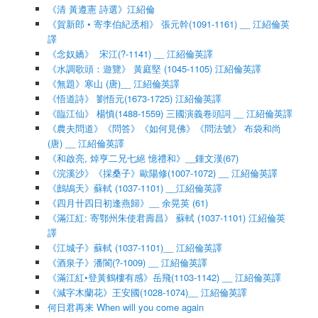
《清 黃遵憲 詩選》江紹倫
《賀新郎 • 寄李伯紀丞相》 張元幹(1091-1161) __ 江紹倫英
譯
《念奴嬌》 宋江(?-1141) __ 江紹倫英譯
《水調歌頭：遊覽》 黃庭堅 (1045-1105) 江紹倫英譯
《無題》寒山 (唐)__ 江紹倫英譯
《悟道詩》 劉悟元(1673-1725) 江紹倫英譯
《臨江仙》 楊慎(1488-1559) 三國演義卷頭詞 __ 江紹倫英譯
《農夫問道》《問答》《如何見佛》《問法號》 布袋和尚
(唐) __ 江紹倫英譯
《和啟亮, 焯亨二兄七絕 憶禮和》__鍾文漢(67)
《浣溪沙》《採桑子》歐陽修(1007-1072) __ 江紹倫英譯
《鷓鴣天》蘇軾 (1037-1101) __江紹倫英譯
《四月卄四日初逢燕歸》__ 余晃英 (61)
《滿江紅: 寄鄂州朱使君壽昌》 蘇軾 (1037-1101) 江紹倫英
譯
《江城子》蘇軾 (1037-1101)__ 江紹倫英譯
《酒泉子》潘閬(?-1009) __ 江紹倫英譯
《滿江紅•登黃鶴樓有感》岳飛(1103-1142) __ 江紹倫英譯
《減字木蘭花》王安國(1028-1074)__ 江紹倫英譯
何日君再来 When will you come again