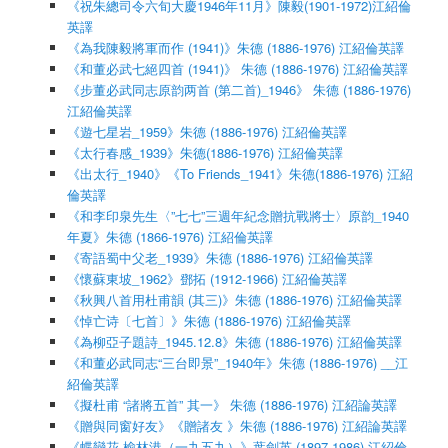
《祝朱總司令六旬大慶1946年11月》陳毅(1901-1972)江紹倫
英譯
《為我陳毅將軍而作 (1941)》朱德 (1886-1976) 江紹倫英譯
《和董必武七絕四首 (1941)》 朱德 (1886-1976) 江紹倫英譯
《步董必武同志原韵两首 (第二首)_1946》 朱德 (1886-1976)
江紹倫英譯
《遊七星岩_1959》朱德 (1886-1976) 江紹倫英譯
《太行春感_1939》朱德(1886-1976) 江紹倫英譯
《出太行_1940》《To Friends_1941》朱德(1886-1976) 江紹
倫英譯
《和李印泉先生〈”七七”三週年紀念贈抗戰將士〉原韵_1940
年夏》朱德 (1866-1976) 江紹倫英譯
《寄語蜀中父老_1939》朱德 (1886-1976) 江紹倫英譯
《懷蘇東坡_1962》鄧拓 (1912-1966) 江紹倫英譯
《秋興八首用杜甫韻 (其三)》朱德 (1886-1976) 江紹倫英譯
《悼亡诗〔七首〕》朱德 (1886-1976) 江紹倫英譯
《為柳亞子題詩_1945.12.8》朱德 (1886-1976) 江紹倫英譯
《和董必武同志“三台即景”_1940年》朱德 (1886-1976) __江
紹倫英譯
《擬杜甫 “諸將五首” 其一》 朱德 (1886-1976) 江紹論英譯
《贈與同窗好友》《贈諸友 》朱德 (1886-1976) 江紹論英譯
《蝶戀花·榆林港（一九五九）》葉劍英 (1897-1986) 江紹倫