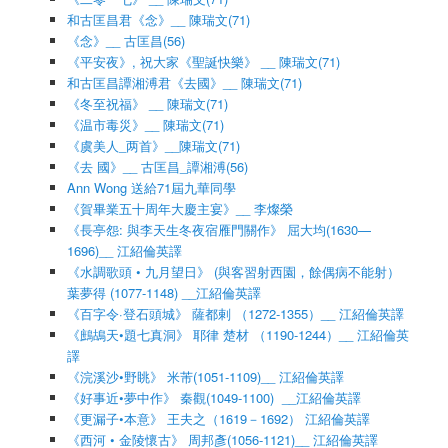
和古匡昌君《念》__ 陳瑞文(71)
《念》__ 古匡昌(56)
《平安夜》, 祝大家《聖誕快樂》 __ 陳瑞文(71)
和古匡昌譚湘溥君《去國》__ 陳瑞文(71)
《冬至祝福》 __ 陳瑞文(71)
《温市毒災》__ 陳瑞文(71)
《虞美人_两首》__陳瑞文(71)
《去 國》__ 古匡昌_譚湘溥(56)
Ann Wong 送給71屆九華同學
《賀畢業五十周年大慶主宴》__ 李燦榮
《長亭怨: 與李天生冬夜宿雁門關作》 屈大均(1630—
1696)__ 江紹倫英譯
《水調歌頭 • 九月望日》 (與客習射西園，餘偶病不能射）
葉夢得 (1077-1148) __江紹倫英譯
《百字令·登石頭城》 薩都剌 （1272-1355）__ 江紹倫英譯
《鷓鴣天•題七真洞》 耶律 楚材 （1190-1244）__ 江紹倫英
譯
《浣溪沙•野眺》 米芾(1051-1109)__ 江紹倫英譯
《好事近•夢中作》 秦觀(1049-1100) __江紹倫英譯
《更漏子•本意》 王夫之（1619－1692） 江紹倫英譯
《西河 • 金陵懷古》 周邦彥(1056-1121)__ 江紹倫英譯