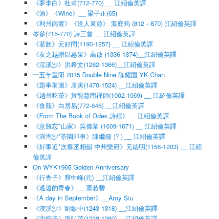
《夢李白》杜甫(712-770) __ 江紹倫英譯
《酒》《Wine》__ 梁子正(65)
《利州南渡》《送人東遊》 溫庭筠 (812－870) 江紹倫英譯
岑參(715-770) 詩三首 __ 江紹倫英譯
《茗飲》元好問(1190-1257) __ 江紹倫英譯
《友之越贈以惠泉》高啟 (1336-1374)__江紹倫英譯
《浣溪沙》洪希文(1282-1366)__江紹倫英譯
一五年重阳 2015 Double Nine 陈耀国 YK Chan
《題事茗圖》唐寅(1470-1524) __江紹倫英譯
《趙州吃茶》黃龍慧南禪師(1002-1069) __ 江紹倫英譯
《食罷》白居易(772-846) __江紹倫英譯
《From The Book of Odes 詩經》__ 江紹倫英譯
《意難忘*山家》吳偉業 (1609-1671) __ 江紹倫英譯
《浪淘沙*茶園即事》陳繼儒 (? ) __ 江紹倫英譯
《好事近*次蔡丞相韻 中州樂府》元德明(1156-1203) __ 江紹
倫英譯
On WYK1965 Golden Anniversary
《行香子》釋中峰(元) __江紹倫英譯
《遙遠的青春》__ 蕭若碧
《A day in September》__Amy Siu
《浣溪沙》劉敏中(1243-1318) __江紹倫英譯
《南鄉子》張弘范(1238-1280) __江紹倫英譯