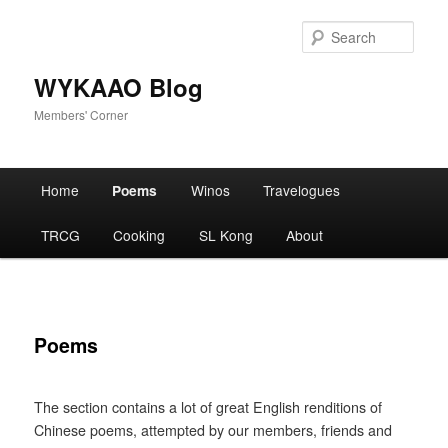
Skip
to
Sear
primary
content
WYKAAO Blog
Members' Corner
Main
Home
Poems
Winos
Travelogues
menu
TRCG
Cooking
SL Kong
About
Poems
The section contains a lot of great English renditions of
Chinese poems, attempted by our members, friends and