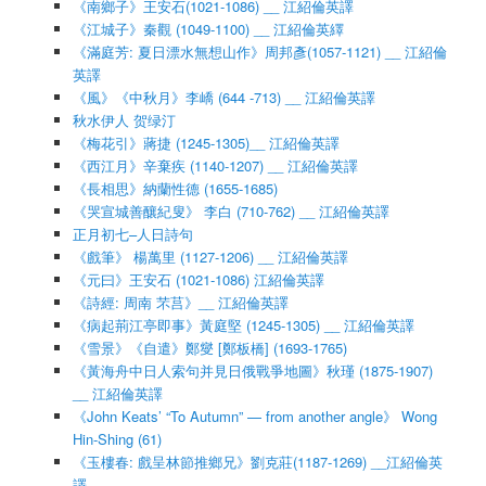
《南鄉子》王安石(1021-1086) __ 江紹倫英譯
《江城子》秦觀 (1049-1100) __ 江紹倫英繹
《滿庭芳: 夏日漂水無想山作》周邦彥(1057-1121) __ 江紹倫
英譯
《風》《中秋月》李嶠 (644 -713) __ 江紹倫英譯
秋水伊人 贺绿汀
《梅花引》蔣捷 (1245-1305)__ 江紹倫英譯
《西江月》辛棄疾 (1140-1207) __ 江紹倫英譯
《長相思》納蘭性德 (1655-1685)
《哭宣城善釀紀叟》 李白 (710-762) __ 江紹倫英譯
正月初七–人日詩句
《戲筆》 楊萬里 (1127-1206) __ 江紹倫英譯
《元曰》王安石 (1021-1086) 江紹倫英譯
《詩經: 周南 芣莒》__ 江紹倫英譯
《病起荊江亭即事》黃庭堅 (1245-1305) __ 江紹倫英譯
《雪景》《自遣》鄭燮 [鄭板橋] (1693-1765)
《黃海舟中日人索句并見日俄戰爭地圖》秋瑾 (1875-1907)
__ 江紹倫英譯
《John Keats’ “To Autumn” — from another angle》 Wong
Hin-Shing (61)
《玉樓春: 戲呈林節推鄉兄》劉克莊(1187-1269) __江紹倫英
譯