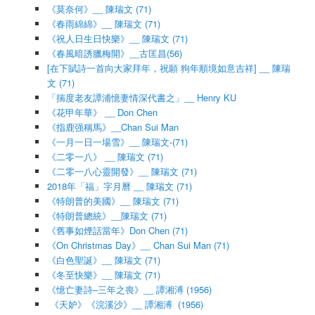
《莫奈何》__ 陳瑞文 (71)
《春雨綿綿》__ 陳瑞文 (71)
《祝人日生日快樂》__ 陳瑞文 (71)
《春風暗誘臘梅開》__古匡昌(56)
[在下賦詩一首向大家拜年，祝願 狗年順境如意吉祥] __ 陳瑞
文 (71)
「揣度老友譚浦憶妻情深代書之」__ Henry KU
《花甲年華》 __ Don Chen
《指鹿强稱馬》__Chan Sui Man
《一月一日一場雪》__ 陳瑞文-(71)
《二零一八》 __ 陳瑞文 (71)
《二零一八心靈開發》__ 陳瑞文 (71)
2018年「福」字月曆 __ 陳瑞文 (71)
《特朗普的美國》__ 陳瑞文 (71)
《特朗普總統》__陳瑞文 (71)
《舊事如煙話當年》Don Chen (71)
《On Christmas Day》__ Chan Sui Man (71)
《白色聖誕》__ 陳瑞文 (71)
《冬至快樂》__ 陳瑞文 (71)
《憶亡妻詩–三年之喪》__ 譚湘溥 (1956)
《天妒》《浣溪沙》__ 譚湘溥 (1956)