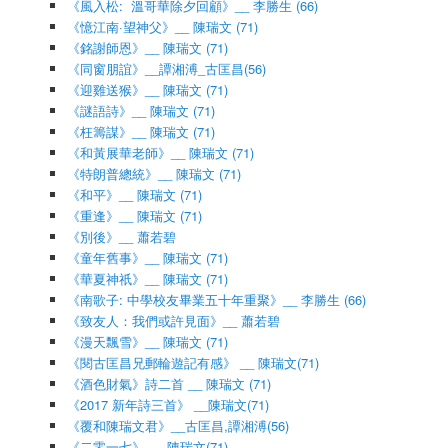
《風入松: 溫哥華除夕回顧》__ 李勝生 (66)
《憶江南·望神父》__ 陳瑞文 (71)
《銘謝師恩》__ 陳瑞文 (71)
《同窗朋誼》__譚湘溥_古匡昌(56)
《迎雞送猴》__ 陳瑞文 (71)
《謎語詩》__ 陳瑞文 (71)
《枉籌謀》__ 陳瑞文 (71)
《和黃展華老師》__ 陳瑞文 (71)
《特朗普總統》__ 陳瑞文 (71)
《和平》__ 陳瑞文 (71)
《重逢》__ 陳瑞文 (71)
《別後》__ 蕭若碧
《童年舊事》__ 陳瑞文 (71)
《華夏神祇》__ 陳瑞文 (71)
《南歌子: 中學校友畢業五十年重聚》__ 李勝生 (66)
《致友人：我們或許見面》__ 蕭若碧
《漫天飄雪》__ 陳瑞文 (71)
《閱古匡昌兄郵輪遊記有感》 __ 陳瑞文(71)
《酒色財氣》詩二首 __ 陳瑞文 (71)
《2017 新年詩三首》 __陳瑞文(71)
《覆和陳瑞文君》__古匡昌,譚湘溥(56)
《二零一七》 __ 陳瑞文(71)