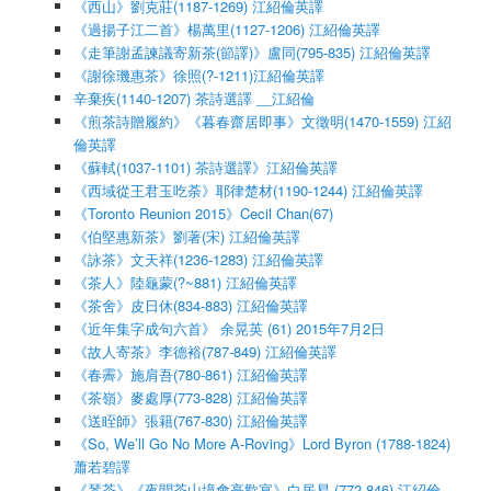
《西山》劉克莊(1187-1269) 江紹倫英譯
《過揚子江二首》楊萬里(1127-1206) 江紹倫英譯
《走筆謝孟諫議寄新茶(節譯)》盧同(795-835) 江紹倫英譯
《謝徐璣惠茶》徐照(?-1211)江紹倫英譯
辛棄疾(1140-1207) 茶詩選譯 __江紹倫
《煎茶詩贈履約》《暮春齋居即事》文徵明(1470-1559) 江紹
倫英譯
《蘇軾(1037-1101) 茶詩選譯》江紹倫英譯
《西域從王君玉吃荼》耶律楚材(1190-1244) 江紹倫英譯
《Toronto Reunion 2015》Cecil Chan(67)
《伯堅惠新茶》劉著(宋) 江紹倫英譯
《詠茶》文天祥(1236-1283) 江紹倫英譯
《茶人》陸龜蒙(?~881) 江紹倫英譯
《茶舍》皮日休(834-883) 江紹倫英譯
《近年集字成句六首》 余晃英 (61) 2015年7月2日
《故人寄茶》李德裕(787-849) 江紹倫英譯
《春霽》施肩吾(780-861) 江紹倫英譯
《茶嶺》麥處厚(773-828) 江紹倫英譯
《送眰師》張籍(767-830) 江紹倫英譯
《So, We’ll Go No More A-Roving》Lord Byron (1788-1824)
蕭若碧譯
《琴茶》《夜聞茶山境會亭歡宴》白居易 (772-846) 江紹倫