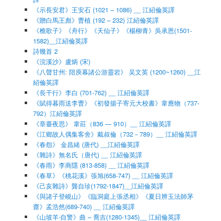
《示長安君》王安石 (1021 – 1086) __ 江紹倫英譯
《贈白馬王彪》曹植 (192 – 232) 江紹倫英譯
《樵歌子》《舟行》《天仙子》《楊柳青》吳承恩(1501-
1582)__江紹倫英譯
詩幾首 2
《浣溪沙》盧炳 (宋)
《八聲甘州: 陪庾幕諸公游靈岩》 吴文英 (1200~1260) __江
紹倫英譯
《長干行》李白 (701-762) __ 江紹倫英譯
《賦得暮雨送李曹》《初發揚子寄元大校書》韋應物（737-
792）江紹倫英譯
《章臺夜思》 韋莊（836 — 910）__ 江紹倫英譯
《江鄉故人偶集客舍》戴叔倫（732－789）__ 江紹倫英譯
《春怨》 金昌緒 (唐代) __江紹倫英譯
《雜詩》無名氏（唐代) __ 江紹倫英譯
《春雨》李商隱 (813-858) __ 江紹倫英譯
《春草》《桃花溪》張旭(658-747) __ 江紹倫英譯
《己亥雜詩》龔自珍(1792-1847)__江紹倫英譯
《與諸子登峴山》《臨洞庭上張丞相》《夏日辨玉法師茅
齋》孟浩然(689-740) __ 江紹倫英譯
《山坡羊‧自警》曲 – 喬吉(1280-1345)__ 江紹倫英譯