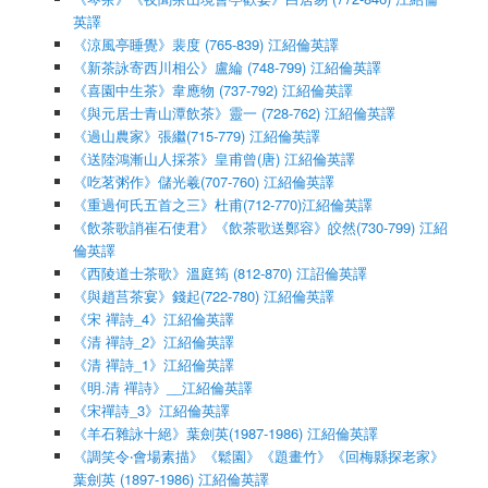
英譯
《涼風亭睡覺》裴度 (765-839) 江紹倫英譯
《新茶詠寄西川相公》盧綸 (748-799) 江紹倫英譯
《喜園中生茶》韋應物 (737-792) 江紹倫英譯
《與元居士青山潭飲茶》靈一 (728-762) 江紹倫英譯
《過山農家》張繼(715-779) 江紹倫英譯
《送陸鴻漸山人採茶》皇甫曾(唐) 江紹倫英譯
《吃茗粥作》儲光羲(707-760) 江紹倫英譯
《重過何氏五首之三》杜甫(712-770)江紹倫英譯
《飲茶歌誚崔石使君》《飲茶歌送鄭容》皎然(730-799) 江紹
倫英譯
《西陵道士茶歌》溫庭筠 (812-870) 江詔倫英譯
《與趙莒茶宴》錢起(722-780) 江紹倫英譯
《宋 禪詩_4》江紹倫英譯
《清 禪詩_2》江紹倫英譯
《清 禪詩_1》江紹倫英譯
《明.清 禪詩》__江紹倫英譯
《宋禪詩_3》江紹倫英譯
《羊石雜詠十絕》葉劍英(1987-1986) 江紹倫英譯
《調笑令‧會場素描》《鬆園》《題畫竹》《回梅縣探老家》
葉劍英 (1897-1986) 江紹倫英譯