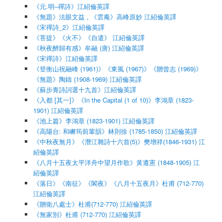
《元.明–禪詩》江紹倫英譯
《無題》法眼文益 , 《雲庵》高峰原妙 江紹倫英譯
《宋禪詩_2》江紹倫英譯
《菩提》《火不》《自遣》 江紹倫英譯
《秋夜醉歸有感》牟融 (唐) 江紹倫英譯
《宋禪詩》江紹倫英譯
《登衡山祝融峰 (1961)》《東風 (1967)》《贈曾志 (1969)》
《無題》陶鑄 (1908-1969) 江紹倫英譯
《蘇步青詩詞選十九首》江紹倫英譯
《入都 [其一]》《In the Capital (1 of 10)》李鴻章 (1823-
1901) 江紹倫英譯
《池上篇》李鴻章 (1823-1901) 江紹倫英譯
《高陽台: 和嶰筠前輩韻》林則徐 (1785-1850) 江紹倫英譯
《中秋夜無月》《潛江雜詩十六首(5)》樊增祥(1846-1931) 江
紹倫英譯
《八月十五夜太平洋舟中望月作歌》黃遵憲 (1848-1905) 江
紹倫英譯
《落日》《南征》《閣夜》《八月十五夜月》杜甫 (712-770)
江紹倫英譯
《贈衛八處士》杜甫(712-770) 江紹倫英譯
《無家別》杜甫 (712-770) 江紹倫英譯