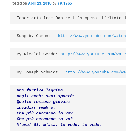
Posted on
April 23, 2010
by
YK 1965
Tenor aria from Donizetti’s opera “L’elixir d’amo
Sung by Caruso:  
http://www.youtube.com/watch?v=t
By Nicolai Gedda: 
http://www.youtube.com/watch?v=
By Joseph Schmidt:  
http://www.youtube.com/watch?
Una furtiva lagrima

negli occhi suoi spuntò:

Quelle festose giovani

invidiar sembrò.

Che più cercando io vo?

Che più cercando io vo?

M'ama! Sì, m'ama, lo vedo. Lo vedo.