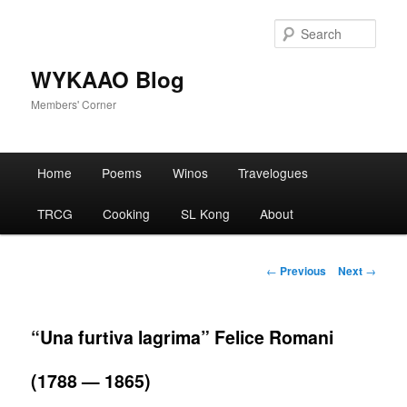
Skip
to
Sear
primary
content
WYKAAO Blog
Members' Corner
Main
Home
Poems
Winos
Travelogues
menu
TRCG
Cooking
SL Kong
About
Post
←
Previous
Next
→
navigation
“Una furtiva lagrima” Felice Romani
(1788 — 1865)