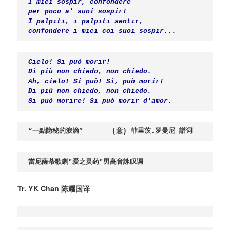
I miei sospir, confondere

per poco a' suoi sospir!

I palpiti, i palpiti sentir,

confondere i miei coi suoi sospir...
Cielo! Si può morir!

Di più non chiedo, non chiedo.

Ah, cielo! Si può! Si, può morir!

Di più non chiedo, non chiedo.

Si può morire! Si può morir d'amor.
“
一點隐秘的淚滴
”       (
意
) 菲里茨
.
罗曼尼 譜词
當尼薩蒂歌劇"爱之灵药"男高音詠叹调
Tr. YK Chan 陈耀国译