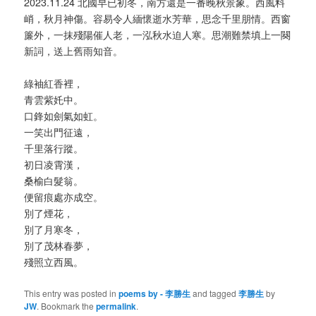
2023.11.24 北國早已初冬，南方還是一番晚秋景象。西風料
峭，秋月神傷。容易令人緬懷逝水芳華，思念千里朋情。西窗
簾外，一抹殘陽催人老，一泓秋水迫人寒。思潮難禁填上一闋
新詞，送上舊雨知音。
綠袖紅香裡，
青雲紫奼中。
口鋒如劍氣如虹。
一笑出門征遠，
千里落行蹤。
初日凌霄漢，
桑榆白髮翁。
便留痕處亦成空。
別了煙花，
別了月寒冬，
別了茂林春夢，
殘照立西風。
This entry was posted in
poems by - 李勝生
and tagged
李勝生
by
JW
. Bookmark the
permalink
.