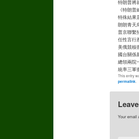
特朗普將
《特朗普
特殊結果
朗朗青天
普京聯繫
任性言行
美俄競核
國台關係
總領兩院
統率三軍
This entry w
permalink
.
Leave
Your email 