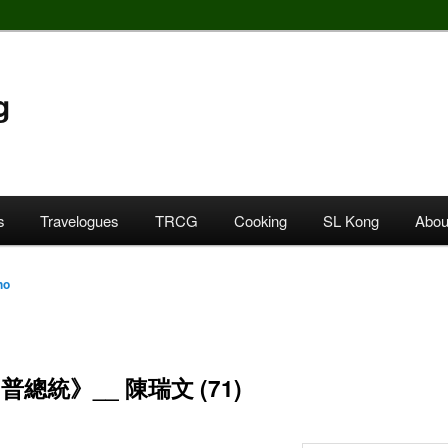
g
s
Travelogues
TRCG
Cooking
SL Kong
Abou
ho
普總統》__ 陳瑞文 (71)