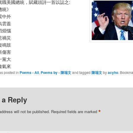
就職美國總統，
賦藏頭詩一首以誌之:
總統》
震中外
烏雲蓋
招煩惱
惹禍災
復鳴鼓
新傷害
一黨大
傲氣來
as posted in
Poems - All
,
Poems by - 陳瑞文
and tagged
陳瑞文
by
acyho
. Bookma
 a Reply
*
address will not be published.
Required fields are marked