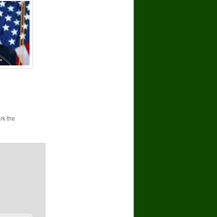
rk the