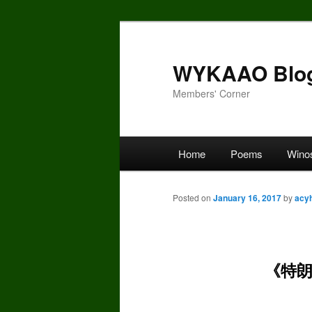
Skip
to
primary
WYKAAO Blo
content
Members' Corner
Main
Home
Poems
Wino
menu
Posted on
January 16, 2017
by
acy
《特朗