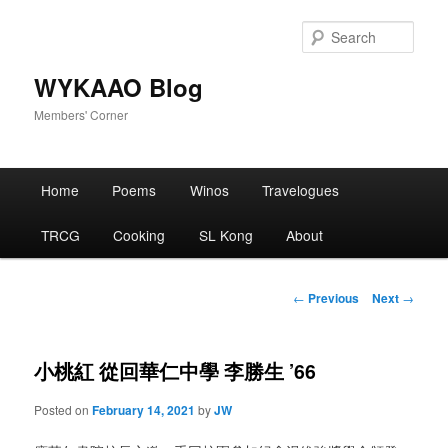
Skip
to
Sear
primary
content
WYKAAO Blog
Members' Corner
Main
Home
Poems
Winos
Travelogues
menu
TRCG
Cooking
SL Kong
About
Post
←
Previous
Next
→
navigation
小桃紅 從回華仁中學 李勝生 ’66
Posted on
February 14, 2021
by
JW