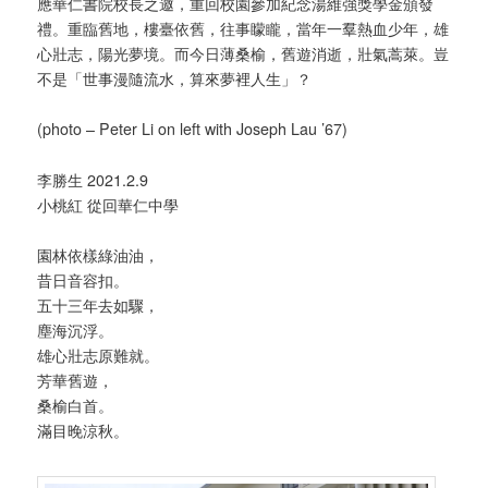
應華仁書院校長之邀，重回校園參加紀念湯維強獎學金頒發
禮。重臨舊地，樓臺依舊，往事矇矓，當年一羣熱血少年，雄
心壯志，陽光夢境。而今日薄桑榆，舊遊消逝，壯氣蒿萊。豈
不是「世事漫隨流水，算來夢裡人生」？
(photo – Peter Li on left with Joseph Lau ’67)
李勝生 2021.2.9
小桃紅 從回華仁中學
園林依樣綠油油，
昔日音容扣。
五十三年去如驟，
塵海沉浮。
雄心壯志原難就。
芳華舊遊，
桑榆白首。
滿目晚涼秋。