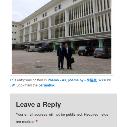
This entry was posted in
Poems - All
,
poems by - 李勝生
,
WYK
by
JW
. Bookmark the
permalink
.
Leave a Reply
Your email address will not be published.
Required fields
*
are marked