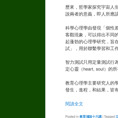
歷來，哲學家探究宇宙人
說兩者的意義，即人所應
科學心理學由發現「個性
客觀現象，可以得出不同
起蓬勃的心理學研究，旨
試」，用於聯繫學習和工
智力測試只用定量測試行為
定心靈（heart, soul）
教育心理學主要研究人的
發生，進程，和結果，皆
閱讀全文
Posted in
教育淺說十六講
|
Tagged