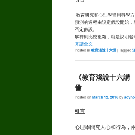
教育研究和心理學皆用科學方
預測的過程由設定假設開始，
否定假設。
解釋則比較複雜，就是說明發
閱讀全文
Posted in
教育淺說十六講
|
Tagged
《教育淺說十六講 
倫
Posted on
March 12, 2016
by
acyho
引言
心理學問究人心和行為，