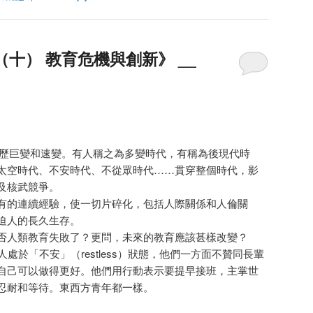
（十） 教育危機與創新》 __
類經歷巨變和速變。有人稱之為多變時代，有稱為後現代時
太空時代、不安時代、不從眾時代……貫穿整個時代，影
及核武競爭。
有的連續經驗，使一切片碎化，包括人際關係和人倫關
迫人的長久生存。
否人類教育失敗了？更問，未來的教育應該甚樣改變？
處於「不安」（restless）狀態，他們一方面不贊同長輩
自己可以做得更好。他們用行動表示要提早接班，主掌世
忍耐和等待。東西方青年都一樣。