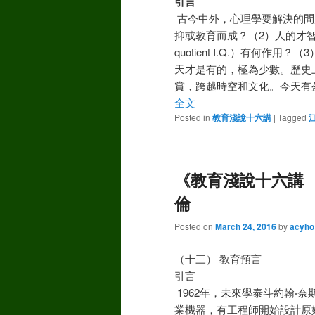
引言
古今中外，心理學要解決的問
抑或教育而成？（2）人的才智可以
quotient I.Q.）有何作用
天才是有的，極為少數。歷史
賞，跨越時空和文化。今天有
全文
Posted in
教育淺說十六講
|
Tagged
《教育淺說十六講 （
倫
Posted on
March 24, 2016
by
acyho
（十三） 教育預言
引言
1962年，未來學泰斗約翰‧奈斯比
業機器，有工程師開始設計原