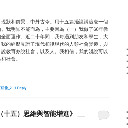
、現狀和前景，中外古今。用十五篇淺說講這麽一個
。我明知不能而為，主要因為（一）我做了60年教
的全面運作。近二十年間，我每遇到朋友和學生，大
）我的經歷見證了現代和後現代的人類社會變遷，與
，說教育亦說社會，以及人。我相信，我的淺說可以
己和社會。
江紹倫_2
|
1
Reply
（十五）思維與智能增進》 __