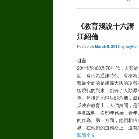
《教育淺說十六講 
江紹倫
Posted on
March 8, 2016
by
acyho
引言
20世紀的60及70年代，人
期，有稱為通訊時代，有稱為
響最全面的是超霸大國的冷戰
後現代的到來，割碎了人類原
係。然後是地球生態危機，威
反映在教育上，人們責問，是
事實說明，從60年代始，青年人
的作為。另一方面，他們相信
界。在他們的道德榜上，沒有
閱讀全文