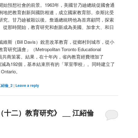
開始預想社會的前景。1963年，美國甘乃廸總統促國會通
例地把教育創新與國防相連，成立國家教育部。奈斯比受
研究。甘乃廸被殺以後。詹遜總統聘他為首席顧問，探索
。從那時開始，教育研究和創新成為美國、加拿大、和日
斯（Bill Davis）銳意改革教育，從鄉村到城市，從小
（Metropolitan Toronto Educational
）的六位成員共商策畧。結果，在十年內，省內教育經費增加了
個縮減為192個，基本結束所有的「單室學校」。同時建立了
tario。
江紹倫_2
|
Leave a reply
（十二）教育研究》 __ 江紹倫