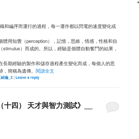
織和編序而運行的過程，每一運作都以閃電的速度變化或
用知覺（perception），記憶，思維，情感，性格和自
stimulus）而成的。所以，經驗是個體自動奮鬥的結果，
在長期經驗的製作和儲存過程產生變化而成，每個人的思
跡，簡稱為遺傳。
閱讀全文
江紹倫_2
|
Leave a reply
（十四） 天才與智力測試》__