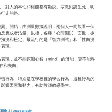
生，對人的本性和權能都有斷說。宗教則說生死，明
該行走的路。
差異」開始，由測量數據說明，兩個人一同觀看一個
的反應或者沽量。以後，各種「心理測試」面世，掀
在預測和檢定。最流行的是「智力測試」和「性向測
作表現。
表現，並不能探測心智（mind）的潛能，更不能界
的所在和去向。
學習行為，特別是在學校裡的學習行為，這種行為的
有影響因素和動力，有助教師教導學生。
江紹倫_2
|
Leave a reply