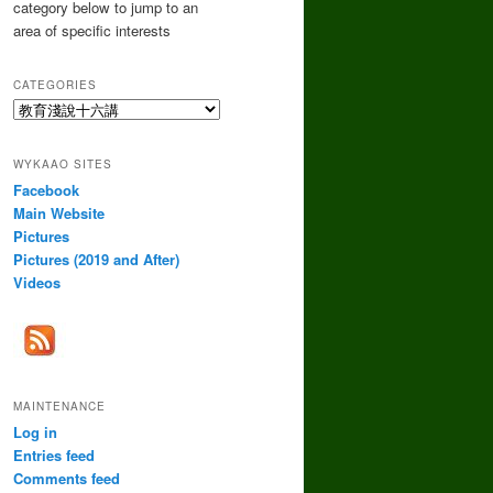
category below to jump to an
area of specific interests
CATEGORIES
Categories
WYKAAO SITES
Facebook
Main Website
Pictures
Pictures (2019 and After)
Videos
MAINTENANCE
Log in
Entries feed
Comments feed