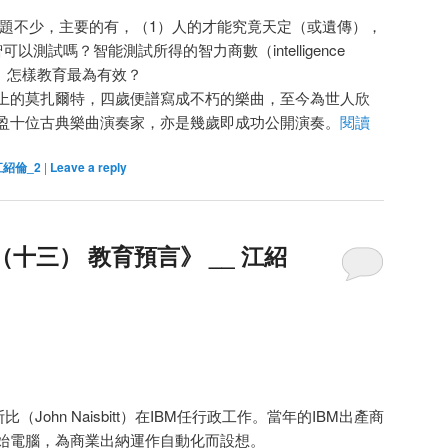
題不少，主要的有，（1）人的才能究竟天定（或遺傳），
測試嗎？智能測試所得的智力商數（intelligence
？（3）怎樣教育最為有效？
上的莫扎爾特，四歲便譜寫成不朽的樂曲，至今為世人欣
盈十位古典樂曲演奏家，亦是幾歲即成功公開演奏。
閱讀
江紹倫_2
|
Leave a reply
十三） 教育預言》 __ 江紹
（John Naisbitt）在IBM任行政工作。當年的IBM出產商
始電腦，為商業出納運作自動化而設想。