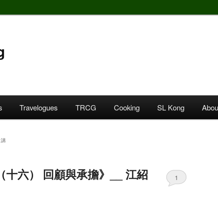
g
s
Travelogues
TRCG
Cooking
SL Kong
Abou
六講
（十六） 回顧與承擔》__ 江紹
1