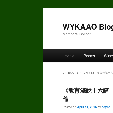
Skip
Skip
to
to
primary
secondary
WYKAAO Blo
content
content
Members' Corner
Main
Home
Poems
Wino
menu
CATEGORY ARCHIVES:
教育淺說十
《教育淺說十六講 
倫
Posted on
April 11, 2016
by
acyho