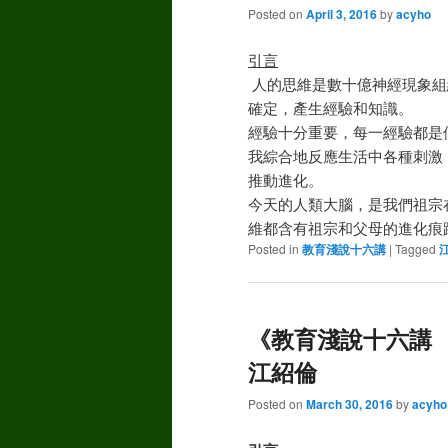
Posted on
April 3, 2016
by
acyho
引言
人的思維是數十億神經現象組
確定，產生經驗和知識。
經驗十分重要，每一經驗都是個體
我綜合地反應生活中各種刺激（
推動進化。
今天的人類大腦，是我們祖宗
維都含有祖宗和父母的進化痕
Posted in
教育淺說十六講
|
Tagged
《教育淺說十六講 
江紹倫
Posted on
March 30, 2016
by
acyho