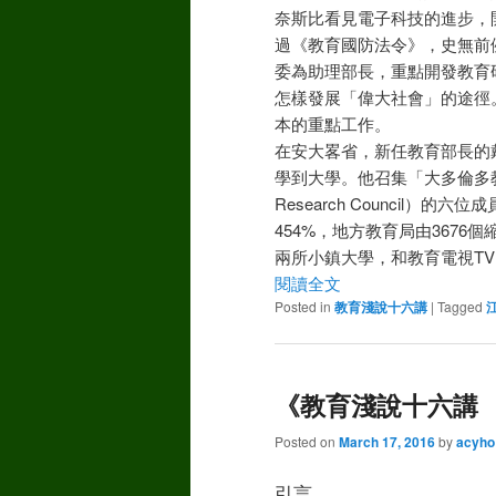
奈斯比看見電子科技的進步，
過《教育國防法令》，史無前
委為助理部長，重點開發教育
怎樣發展「偉大社會」的途徑
本的重點工作。
在安大畧省，新任教育部長的戴維
學到大學。他召集「大多倫多教育研究議會」
Research Council
454%，地方教育局由3676
兩所小鎮大學，和教育電視TV On
閱讀全文
Posted in
教育淺說十六講
|
Tagged
《教育淺說十六講 
Posted on
March 17, 2016
by
acyho
引言