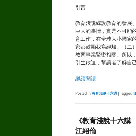
引言
教育淺說綜說教育的發展
巨大的事情，實是不可能的
育工作，在全球大小國家
家都鼓勵我寫經驗。（二
教育事業緊密相關。所以
引生啟迪，幫讀者了解自
繼續閱讀
Posted in
教育淺說十六講
|
Tagged
《教育淺說十六講 
江紹倫