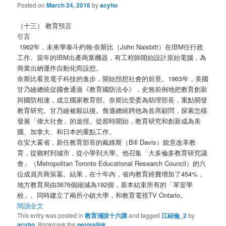
Posted on
March 24, 2016
by
acyho
（十三） 教育預言
引言
1962年，未來學泰斗約翰‧奈斯比（John Naisbitt）在IBM任行政
工作。當年的IBM出產商業機器，有工程師開始設計原始電腦，為
商業出納運作自動化而設想。
奈斯比看見電子科技的進步，開始預想社會的前景。1963年，美國
甘乃廸總統促國會通過《教育國防法令》，史無前例地把教育創新
與國防相連，成立國家教育部。奈斯比受委為助理部長，重點開發
教育研究。甘乃廸被殺以後。詹遜總統聘他為首席顧問，探索怎樣
發展「偉大社會」的途徑。從那時開始，教育研究和創新成為美
國、加拿大、和日本的重點工作。
在安大畧省，新任教育部長的戴維斯（Bill Davis）銳意改革教
育，從鄉村到城市，從小學到大學。他召集「大多倫多教育研究議
會」（Metropolitan Toronto Educational Research Council）的六
位成員共商策畧。結果，在十年內，省內教育經費增加了454%，
地方教育局由3676個縮減為192個，基本結束所有的「單室學
校」。同時建立了兩所小鎮大學，和教育電視TV Ontario。
閱讀全文
This entry was posted in
教育淺說十六講
and tagged
江紹倫_2
by
acyho
. Bookmark the
permalink
.