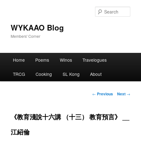
Skip
to
Sear
primary
content
WYKAAO Blog
Members' Corner
Main
Home
Poems
Winos
Travelogues
menu
TRCG
Cooking
SL Kong
About
Post
←
Previous
Next
→
navigation
《教育淺說十六講 （十三） 教育預言》 __
江紹倫