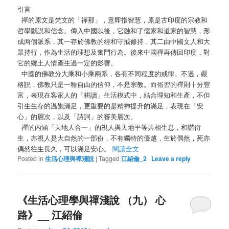
引言
禪的原文是梵文的「禪那」，意即指智慧，原是古印度的宗教和
哲學斷説和信念。傳入中國以後，它融和了儒家和道家的智慧，形
成两個派系，其一存於佛教的經和守戒修持，其二由中國文人和大
眾持行，作為生活的理想及奮鬥行為。後來中國禪再傳回印度，對
它的鄉土人情產生過一定的影響。
中國的佛教分大乘和小乘兩系，各有不同程度的戒律。不過，嚴
格説，佛教只是一種自由的信仰，不是宗教。而俗習的禪則十分豐
富，表現在客家人的「耕讀」生活模式中，結合理知和生產，不但
引生生存的温飽滿足，更重要的是精神提升的滿足，表現在「安
心」的層次，以及「詩詞」的審美層次。
禪的内涵「天地人合一」的視人與天地平等共相生息，和諧衍
生，亦視人是大自然的一部份，不有獨特的優越，生於偶然，死亦
偶然往生長久，可以滿足安心。
閱讀全文
Posted in
生活心理與禪淺説
|
Tagged
江紹倫_2
|
Leave a reply
《生活心理學與禪淺說 （九） 心
路》__ 江紹倫