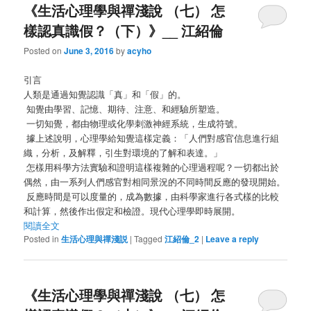
《生活心理學與禪淺說 （七） 怎
樣認真識假？（下）》__ 江紹倫
Posted on
June 3, 2016
by
acyho
引言
人類是通過知覺認識「真」和「假」的。
知覺由學習、記憶、期待、注意、和經驗所塑造。
一切知覺，都由物理或化學刺激神經系統，生成符號。
據上述說明，心理學給知覺這樣定義：「人們對感官信息進行組
織，分析，及解釋，引生對環境的了解和表達。」
怎樣用科學方法實驗和證明這樣複雜的心理過程呢？一切都出於
偶然，由一系列人們感官對相同景況的不同時間反應的發現開始。
反應時間是可以度量的，成為數據，由科學家進行各式樣的比較
和計算，然後作出假定和檢證。現代心理學即時展開。
閱讀全文
Posted in
生活心理與禪淺説
|
Tagged
江紹倫_2
|
Leave a reply
《生活心理學與禪淺說 （七） 怎