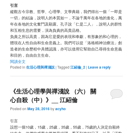
引言
縱觀古今宗教、哲學、心理學、文學典籍，我們得出一個「一即是
一切」的結論，說明人的本質如一，不論千萬年在各地的進化，萬
年在各地的文化奮鬥及顯露。孔子說「仁是二人」，說明人的群性
和互相生息的需要，演為負責的高貴品格。
負責之所以高貴，因為它是愛的表現和奉獻，有形象的和心理的，
體現在人性自由和生命意義上。我們可以從「洛格精神治療法」創
造者的生命歷程中具體認識，亦可以借用它幫助自己尋得生命意義
和目的，自由自主生命。
閱讀全文
Posted in
生活心理與禪淺説
|
Tagged
江紹倫_2
|
Leave a reply
《生活心理學與禪淺說 （六） 關
心自殺（中）》__ 江紹倫
Posted on
May 28, 2016
by
acyho
引言
設想一個10歲，15歲，25歲，35歲，55歲，75歲的人決定自殺終