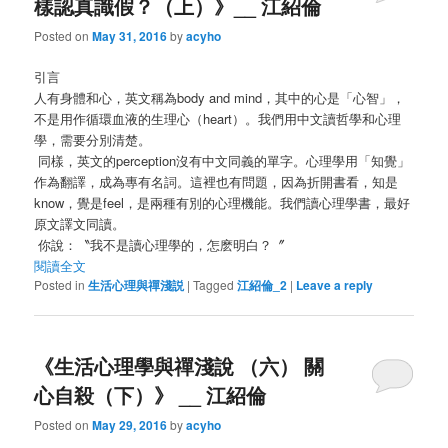
樣認真識假？（上）》__ 江紹倫
Posted on
May 31, 2016
by
acyho
引言
人有身體和心，英文稱為body and mind，其中的心是「心智」，
不是用作循環血液的生理心（heart）。我們用中文讀哲學和心理
學，需要分別清楚。
同樣，英文的perception沒有中文同義的單字。心理學用「知覺」
作為翻譯，成為專有名詞。這裡也有問題，因為折開書看，知是
know，覺是feel，是兩種有別的心理機能。我們讀心理學書，最好
原文譯文同讀。
你說：〝我不是讀心理學的，怎麽明白？〞
閱讀全文
Posted in
生活心理與禪淺説
|
Tagged
江紹倫_2
|
Leave a reply
《生活心理學與禪淺說 （六） 關
心自殺（下）》 __ 江紹倫
Posted on
May 29, 2016
by
acyho