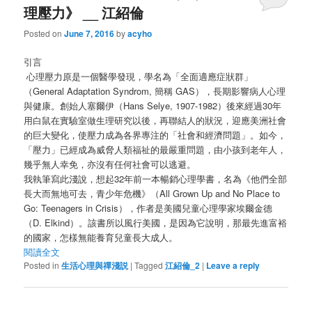
理壓力》 __ 江紹倫
Posted on
June 7, 2016
by
acyho
引言
心理壓力原是一個醫學發現，學名為「全面適應症狀群」
（General Adaptation Syndrom, 簡稱 GAS），長期影響病人心理
與健康。創始人塞爾伊（Hans Selye, 1907-1982）後來經過30年
用白鼠在實驗室做生理研究以後，再聯結人的狀況，迎應美洲社會
的巨大變化，使壓力成為各界專注的「社會和經濟問題」。如今，
「壓力」已經成為威脅人類福祉的最嚴重問題，由小孩到老年人，
幾乎無人幸免，亦沒有任何社會可以逃避。
我執筆寫此淺說，想起32年前一本暢銷心理學書，名為《他們全部
長大而無地可去，青少年危機》（All Grown Up and No Place to
Go: Teenagers in Crisis），作者是美國兒童心理學家埃爾金德
（D. Elkind）。該書所以風行美國，是因為它說明，那最先進富裕
的國家，怎樣無能養育兒童長大成人。
閱讀全文
Posted in
生活心理與禪淺説
|
Tagged
江紹倫_2
|
Leave a reply