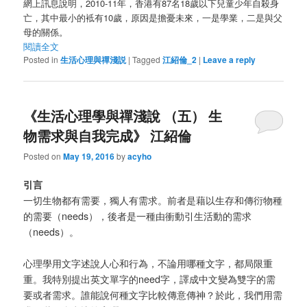
網上訊息說明，2010-11年，香港有87名18歲以下兒童少年自殺身
亡，其中最小的袛有10歲，原因是擔憂未來，一是學業，二是與父
母的關係。
閱讀全文
Posted in
生活心理與禪淺説
|
Tagged
江紹倫_2
|
Leave a reply
《生活心理學與禪淺說 （五） 生
物需求與自我完成》 江紹倫
Posted on
May 19, 2016
by
acyho
引言
一切生物都有需要，獨人有需求。前者是藉以生存和傳衍物種
的需要（needs），後者是一種由衝動引生活動的需求
（needs）。
心理學用文字述說人心和行為，不論用哪種文字，都局限重
重。我特別提出英文單字的need字，譯成中文變為雙字的需
要或者需求。誰能說何種文字比較傳意傳神？於此，我們用需