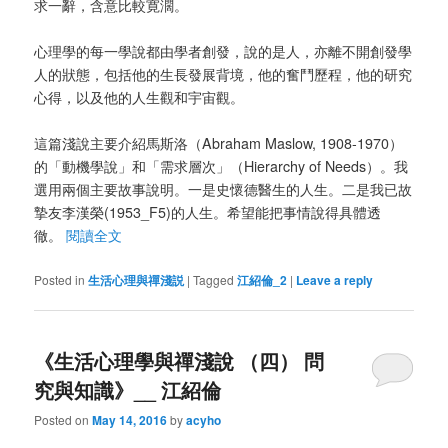
求一辭，含意比較寛濶。
心理學的每一學說都由學者創發，說的是人，亦離不開創發學
人的狀態，包括他的生長發展背境，他的奮鬥歷程，他的研究
心得，以及他的人生觀和宇宙觀。
這篇淺說主要介紹馬斯洛（Abraham Maslow, 1908-1970）
的「動機學說」和「需求層次」（Hierarchy of Needs）。我
選用兩個主要故事說明。一是史懷德醫生的人生。二是我已故
摯友李漢榮(1953_F5)的人生。希望能把事情說得具體透
徹。
閱讀全文
Posted in
生活心理與禪淺説
|
Tagged
江紹倫_2
|
Leave a reply
《生活心理學與禪淺說 （四） 問
究與知識》__ 江紹倫
Posted on
May 14, 2016
by
acyho