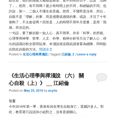
結生命，他們的感覺大概都是絕望，看不到有好日子，以及「活夠
了」。然而，有不同嗎？最少有時間上的不同，和經驗的不同。也
許說，第一、二個人不懂生命意義。然而，不懂即是沒有，所以，
自殺不是「理解」的事，而是感覺或感情的事。或說，才活了十年
便夠了，不太倉促嗎？回答是，人的時間不用年月度量，是用「我
感」所決定的。
一句話，要了解自殺一如人心，真不簡單。亦非「科學」的所能。
心理學用神學、哲學、人文、科學、精神分析等方法了解人心，得
出的認識比較全面而貼身。本淺說就這樣給讀者畧為鋪陳，同時點
出防此自殺的方法。
閱讀全文
Posted in
生活心理與禪淺説
|
Tagged
江紹倫_2
|
Leave a reply
《生活心理學與禪淺說 （六） 關
心自殺（上）》 __ 江紹倫
Posted on
May 25, 2016
by
acyho
引言
今年2016年第一季，香港有26名學生自殺身亡，震撼許多人。對
此，教育署只設諮詢小組對之，沒有直接關心。