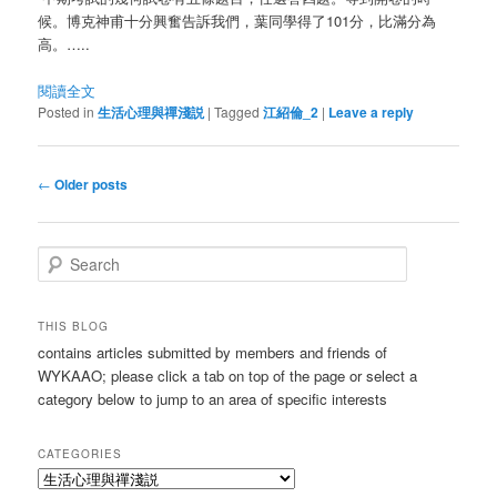
候。博克神甫十分興奮告訴我們，葉同學得了101分，比滿分為
高。…..
閱讀全文
Posted in
生活心理與禪淺説
|
Tagged
江紹倫_2
|
Leave a reply
Post
←
Older posts
navigation
S
e
a
r
THIS BLOG
c
contains articles submitted by members and friends of
h
WYKAAO; please click a tab on top of the page or select a
category below to jump to an area of specific interests
CATEGORIES
Categories