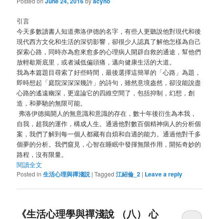
Posted on
June 24, 2016
by
acyho
引言
今天多數讀書人知道弗洛伊德的名字，有些人更聽說他對現代和後
現代西方文化和生活的深切影響，卻很少人認真了解他怎樣為自己
探索心路，同時亦為愈來愈多的心理病人開辟自救的通途，幫他們
放輕歇斯底里，或者減低偏頭痛，邁向健康生活的大道。
我為本篇題目尋索了好些時間，最後選擇這簡單的「心路」為題，
即時想起「庭院深深深幾許」的詩句，雖然意境盎然，卻沒能說盡
心路的遙遠幽深，更遑論它的四維空間了，包括抑制，幻想，創
造，和夢馳的無限可能。
弗洛伊德揭開人的無意識和意識的存在，數十年後衍生為本我，
自我，超我的運作，構成人生。通過他對數百個精神病人的分析個
案，我們了解到每一個人都藏有自煩和自適的能力。通過他對千多
個夢的分析。我們窺見，心智在睡眠中發揮無限作用，開拓奇妙的
路程，沒有限量。
閱讀全文
Posted in
生活心理與禪淺説
|
Tagged
江紹倫_2
|
Leave a reply
《生活心理學與禪淺說 （八） 心