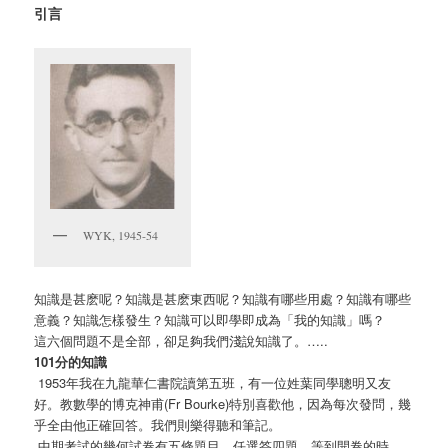
引言
WYK, 1945-54
知識是甚麽呢？知識是甚麽東西呢？知識有哪些用處？知識有哪些
意義？知識怎樣發生？知識可以即學即成為「我的知識」嗎？
這六個問題不是全部，卻足夠我們淺說知識了。…..
101分的知識
1953年我在九龍華仁書院讀第五班，有一位姓葉同學聰明又友
好。教數學的博克神甫(Fr Bourke)特別喜歡他，因為每次發問，幾
乎全由他正確回答。我們則樂得聽和筆記。
中期考試的幾何試卷有五條題目，任選答四題。等到開卷的時