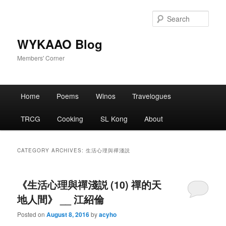
Skip
Skip
to
to
Sear
primary
secondary
content
content
WYKAAO Blog
Members' Corner
Main
Home
Poems
Winos
Travelogues
menu
TRCG
Cooking
SL Kong
About
CATEGORY ARCHIVES:
生活心理與禪淺説
《生活心理與禪淺説 (10) 禪的天
地人間》 __ 江紹倫
Posted on
August 8, 2016
by
acyho