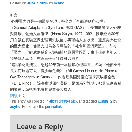
Posted on
June 7, 2016
by
acyho
引言
心理壓力原是一個醫學發現，學名為「全面適應症狀群」
（General Adaptation Syndrom, 簡稱 GAS），長期影響病人心理
與健康。創始人塞爾伊（Hans Selye, 1907-1982）後來經過30年
用白鼠在實驗室做生理研究以後，再聯結人的狀況，迎應美洲社會
的巨大變化，使壓力成為各界專注的「社會和經濟問題」。如今，
「壓力」已經成為威脅人類福祉的最嚴重問題，由小孩到老年人，
幾乎無人幸免，亦沒有任何社會可以逃避。
我執筆寫此淺說，想起32年前一本暢銷心理學書，名為《他們全部
長大而無地可去，青少年危機》（All Grown Up and No Place to
Go: Teenagers in Crisis），作者是美國兒童心理學家埃爾金德
（D. Elkind）。該書所以風行美國，是因為它說明，那最先進富裕
的國家，怎樣無能養育兒童長大成人。
閱讀全文
This entry was posted in
生活心理與禪淺説
and tagged
江紹倫_2
by
acyho
. Bookmark the
permalink
.
Leave a Reply