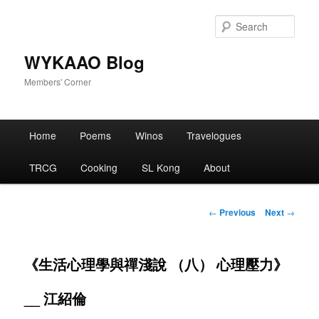
Skip
to
Sear
primary
content
WYKAAO Blog
Members' Corner
Main
Home
Poems
Winos
Travelogues
menu
TRCG
Cooking
SL Kong
About
Post
←
Previous
Next
→
navigation
《生活心理學與禪淺說 （八） 心理壓力》
__ 江紹倫