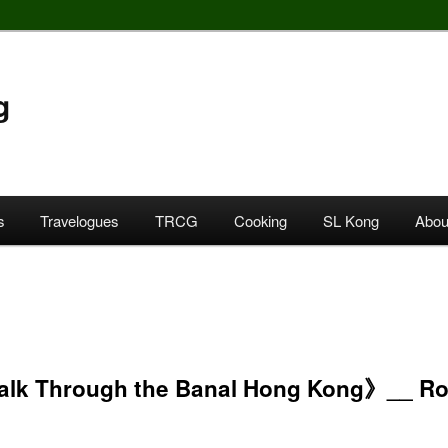
g
s
Travelogues
TRCG
Cooking
SL Kong
Abou
lk Through the Banal Hong Kong》__ Ro