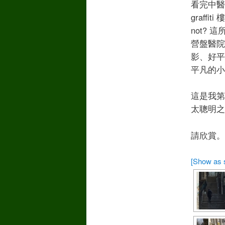
看完中醫
graf
not?
營盤醫院
影、好平
平凡的小
這是我第
太聰明之
請欣賞。
[Show as 