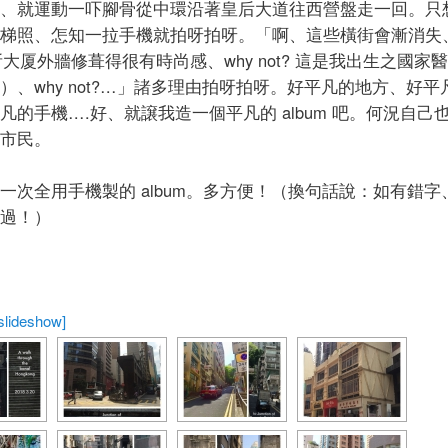
、就運動一吓腳骨從中環沿著皇后大道往西營盤走一回。只
fiti 樓梯照、怎知一拉手機就拍呀拍呀。「啊、這些橫街會漸消失、
 這所大厦外牆修葺得很有時尚感、why not? 這是我出生之國家
）、why not?…」諸多理由拍呀拍呀。好平凡的地方、好平
凡的手機….好、就譲我造一個平凡的 album 吧。何況自己
市民。
一次全用手機製的 album。多方便！（換句話說：如有錯字
過！）
slideshow]