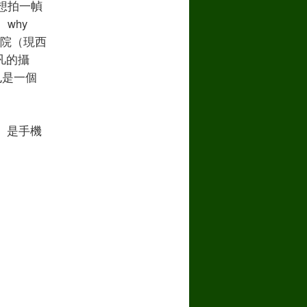
想拍一幀
why
醫院（現西
凡的攝
也是一個
、是手機