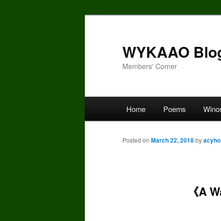
Skip
to
primary
WYKAAO Blo
content
Members' Corner
Main
Home
Poems
Wino
menu
Posted on
March 22, 2018
by
acyho
《A Wa