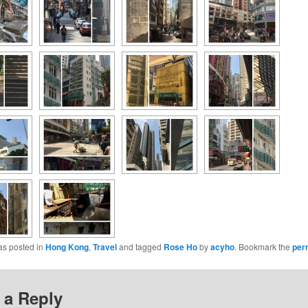
as posted in
Hong Kong
,
Travel
and tagged
Rose Ho
by
acyho
. Bookmark the
per
 a Reply