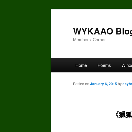
Skip
to
primary
WYKAAO Blo
content
Members' Corner
Main
Home
Poems
Wino
menu
Posted on
January 6, 2015
by
acyh
《獵狐