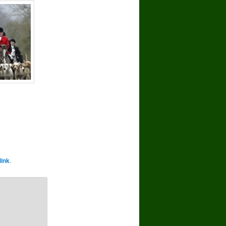
ink
.