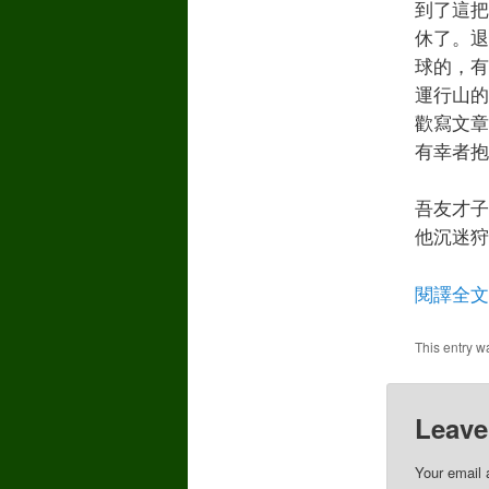
到了這把
休了。退
球的，有
運行山的
歡寫文章
有幸者抱
吾友才子
他沉迷狩
閱譯全文
This entry w
Leave
Your email 