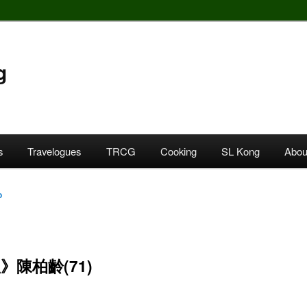
g
s
Travelogues
TRCG
Cooking
SL Kong
Abou
o
》陳柏齡(71)