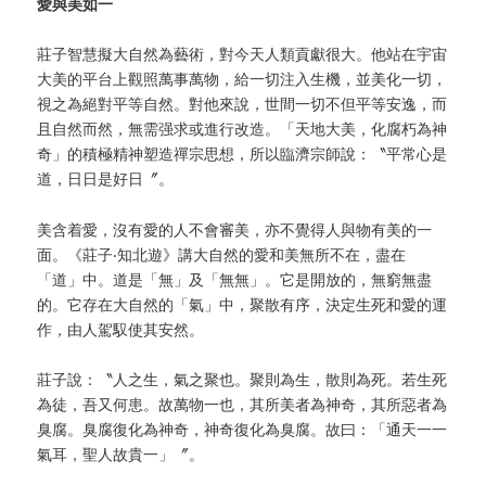
愛與美如一
莊子智慧擬大自然為藝術，對今天人類貢獻很大。他站在宇宙
大美的平台上觀照萬事萬物，給一切注入生機，並美化一切，
視之為絕對平等自然。對他來說，世間一切不但平等安逸，而
且自然而然，無需强求或進行改造。「天地大美，化腐朽為神
奇」的積極精神塑造禪宗思想，所以臨濟宗師說：〝平常心是
道，日日是好日〞。
美含着愛，沒有愛的人不會審美，亦不覺得人與物有美的一
面。《莊子‧知北遊》講大自然的愛和美無所不在，盡在
「道」中。道是「無」及「無無」。它是開放的，無窮無盡
的。它存在大自然的「氣」中，聚散有序，決定生死和愛的運
作，由人駕馭使其安然。
莊子說：〝人之生，氣之聚也。聚則為生，散則為死。若生死
為徒，吾又何患。故萬物一也，其所美者為神奇，其所惡者為
臭腐。臭腐復化為神奇，神奇復化為臭腐。故曰：「通天一一
氣耳，聖人故貴一」〞。