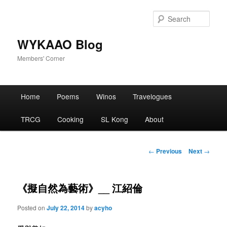
Skip
to
Sear
primary
content
WYKAAO Blog
Members' Corner
Main
Home
Poems
Winos
Travelogues
menu
TRCG
Cooking
SL Kong
About
Post
←
Previous
Next
→
navigation
《擬自然為藝術》__ 江紹倫
Posted on
July 22, 2014
by
acyho