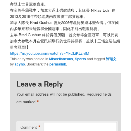
亦登上世界冠軍寶座。
在金牌爭霸戰中，加拿大遇上强敵瑞典，其隊長 Niklas Edin 在
2013及2015年帶領瑞典兩度奪得世錦賽冠軍。
加拿大隊長 Brad Gushue 曾於2006年贏得奥運冰壺金牌，但在國
内多年來都未能贏得全國冠軍，因此不能出戰世錦賽。
去年 Brad Gushue 終於得償所願，首次奪得全國冠軍，可以代表
加拿大參戰本月在愛民頓舉行的世界錦標賽，並以十三場全勝佳績
勇奪冠軍!】
https://m.youtube.com/watch?v=YkCLiKLzhIM
This entry was posted in
Miscellaneous
,
Sports
and tagged
陳瑞文
by
acyho
. Bookmark the
permalink
.
Leave a Reply
Your email address will not be published.
Required fields
*
are marked
*
Comment