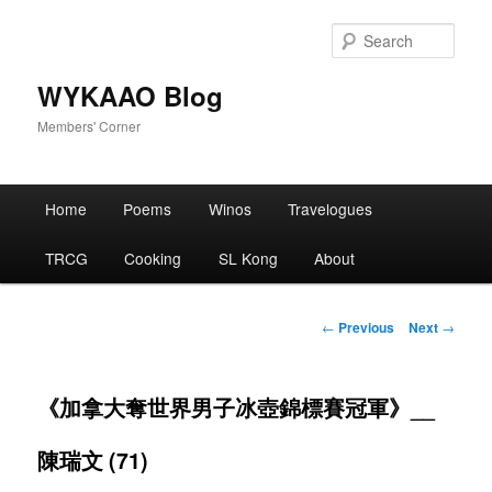
Skip
to
Sear
primary
content
WYKAAO Blog
Members' Corner
Main
Home
Poems
Winos
Travelogues
menu
TRCG
Cooking
SL Kong
About
Post
←
Previous
Next
→
navigation
《加拿大奪世界男子冰壺錦標賽冠軍》__
陳瑞文 (71)