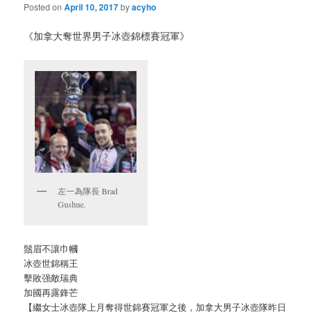
Posted on
April 10, 2017
by
acyho
《加拿大奪世界男子冰壺錦標賽冠軍》
左一為隊長 Brad
Gushue.
鬚眉不讓巾幗
冰壺世錦稱王
擊敗强敵瑞典
加國再露鋒芒
【繼女士冰壺隊上月奪得世錦賽冠軍之後，加拿大男子冰壺隊昨日