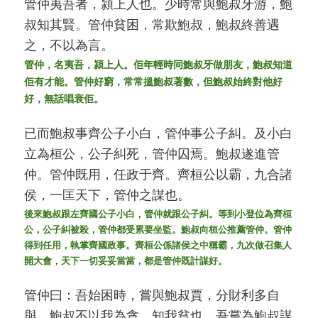
管仲夷吾者，潁上人也。少時常與鮑叔牙游，鮑
叔知其賢。管仲貧困，常欺鮑叔，鮑叔終善遇
之，不以為言。
管仲，名夷吾，潁上人。佢年輕時同鮑叔牙做朋友，鮑叔知道
佢有才能。管仲好窮，常常搵鮑叔著數，但鮑叔始終對他好
好，無話唱衰佢。
已而鮑叔事齊公子小白，管仲事公子糾。及小白
立為桓公，公子糾死，管仲囚焉。鮑叔遂進管
仲。管仲既用，任政于齊。齊桓公以霸，九合諸
侯，一匡天下，管仲之謀也。
後來鮑叔跟左齊國公子小白，管仲就跟公子糾。等到小登位為齊桓
公，公子糾被殺，管仲都受累要坐監。鮑叔向桓公推薦管仲。管仲
得到任用，執掌齊國政事。齊桓公係諸侯之中稱霸，九次做召集人
開大會，天下一切妥妥當當，都是管仲既計謀好。
管仲曰：吾始困時，嘗與鮑叔賈，分財利多自
與，鮑叔不以我為貪，知我貧也。吾嘗為鮑叔謀