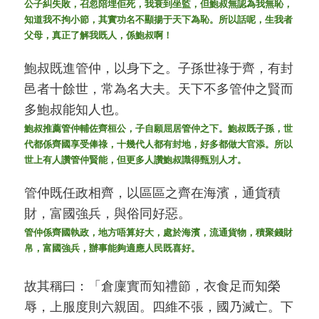
公子糾失敗，召忽陪埋佢死，我衰到坐監，但鮑叔無認為我無恥，
知道我不拘小節，其實功名不顯揚于天下為恥。所以話呢，生我者
父母，真正了解我既人，係鮑叔啊！
鮑叔既進管仲，以身下之。子孫世祿于齊，有封
邑者十餘世，常為名大夫。天下不多管仲之賢而
多鮑叔能知人也。
鮑叔推薦管仲輔佐齊桓公，子自願屈居管仲之下。鮑叔既子孫，世
代都係齊國享受俸祿，十幾代人都有封地，好多都做大官添。所以
世上有人讚管仲賢能，但更多人讚鮑叔識得甄別人才。
管仲既任政相齊，以區區之齊在海濱，通貨積
財，富國強兵，與俗同好惡。
管仲係齊國執政，地方唔算好大，處於海濱，流通貨物，積聚錢財
帛，富國強兵，辦事能夠適應人民既喜好。
故其稱曰：「倉廩實而知禮節，衣食足而知榮
辱，上服度則六親固。四維不張，國乃滅亡。下