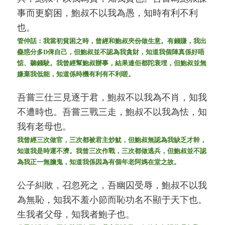
事而更窮困，鮑叔不以我為愚，知時有利不利
也。
管仲話：我當初貧困之時，曾經和鮑叔夾份做生意。有錢賺，我出
蠱惑分多D俾自己，但鮑叔並不認為我貪財，知道我個陣真係好唔
惦、聽錢駛。我曾經幫鮑叔辦事，結果連佢都陀衰埋，但鮑叔並無
嫌棄我低能，知道係時機有利有不利嗟。
吾嘗三仕三見逐于君，鮑叔不以我為不肖，知我
不遭時也。吾嘗三戰三走，鮑叔不以我為怯，知
我有老母也。
我曾經三次做官，三次都被君主炒魷，但鮑叔無認為我缺乏才幹，
知道我是時運不濟。我曾三次作戰，三次都做逃兵，但鮑叔並不認
為我正一無膽鬼，知道我係因為有個年老阿媽在堂之故。
公子糾敗，召忽死之，吾幽囚受辱，鮑叔不以我
為無恥，知我不羞小節而恥功名不顯于天下也。
生我者父母，知我者鮑子也。