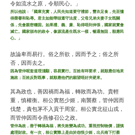
令如流水之原，令順民心。」
所以他說：「國庫充實，人民先知道要守禮節，豐衣足食，先至懂
得榮譽和恥辱。君主如能帶頭遵守法度，父母兄弟夫妻子女既關
係，先會親密穩固。如果禮、義、廉、恥得唔到伸張，國家就實會
滅亡。國家頒布的政令，像源流產生既水一樣，暢通無阻，順應民
心。」
故論卑而易行。俗之所欲，因而予之；俗之所
否，因而去之。
因為管仲呢套道理淺顯，容易實行。百姓有咩要求，就順應佢地來
施政；百姓反對既事，就順應他們的願望唔好夾硬來。
其為政也，善因禍而為福，轉敗而為功。貴輕
重，慎權衡。桓公實怒少姬，南襲蔡，管仲因而
伐楚，責包茅不入貢于周室。桓公實北征山戎，
而管仲因而令燕修召公之政。
管仲為政，善于轉禍為福，將失敗變為成功。重視控制物價，謹慎
處理財政。有一次，桓公實際上是由於怨恨少姬，出兵南下打蔡