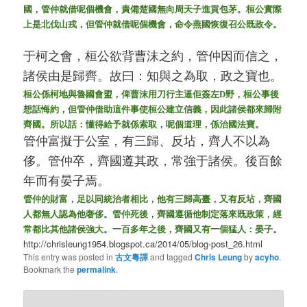
國，管仲就借呢個機會，責備楚國無向周天子進貢包茅。桓公實際
上是北伐山戎，但管仲就借呢個機會，命令燕國恢復召公既政令。
于柯之會，桓公欲背曹沫之約，管仲因而信之，
諸侯由是歸齊。故曰：知與之為取，政之寶也。
桓公係柯地與魯國會盟，俾
曹沫用刀行主逼佢簽左D野，桓公事後
想話
悔約，但管仲借助這件事使桓公建立信義，因此諸侯都來歸附
齊國。所以話：懂得給予就係索取，呢個道理，係治國法寶。
管仲富擬于公室，有三歸、反坫，齊人不以為
侈。管仲卒，齊國遵其政，常強于諸侯。後百餘
年而有晏子焉。
管仲的財富，足以同統治者相比，他有三歸高臺，又有反坫，齊國
人都無人認為他奢侈。管仲死後，齊國遵循他制定落來既政策，經
常都比其他諸侯強大。一百多年之後，齊國又有一個猛人：晏子。
http://chrisleung1954.blogspot.ca/2014/05/blog-post_26.html
This entry was posted in
古文粵譯
and tagged
Chris Leung
by
acyho
.
Bookmark the
permalink
.