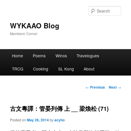
Skip
to
Sear
primary
content
WYKAAO Blog
Members' Corner
Main
Home
Poems
Winos
Travelogues
menu
TRCG
Cooking
SL Kong
About
Post
←
Previous
Next
→
navigation
古文粵譯：管晏列傳 上 __ 梁煥松 (71)
Posted on
May 26, 2014
by
acyho