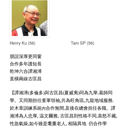
Henry Ku (56) Tam SP (56)
朋誼深厚更同窗
合作多年護短長
乾坤六合譚湘溥
直橫兩線古匡昌
【譚湘溥(多倫多)與
古匡昌(夏威夷)
同為
九華,葛師同
,
,
.
學
。
又同期担任童軍領袖
共為旺角區
九龍地域服務
.
內
於木章訓練系統
合作無間
及後在總會担任各職
。
譚
,
,
,
,
湘溥為人忠厚
温文爾雅
古匡昌則性格不同
喜怒不藏
,
,
性急氣燥
如今雖是耄耋老人
相隔異地
仍合作學