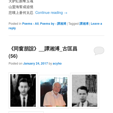
天妒紅顏奪玉魂
山盟海誓成追憶
悲嘆上蒼何太忍
Continue reading
→
Posted in
Poems - All
,
Poems by - 譚湘溥
|
Tagged
譚湘溥
|
Leave a
reply
《同窗朋誼》__譚湘溥_古匡昌
(56)
Posted on
January 24, 2017
by
acyho