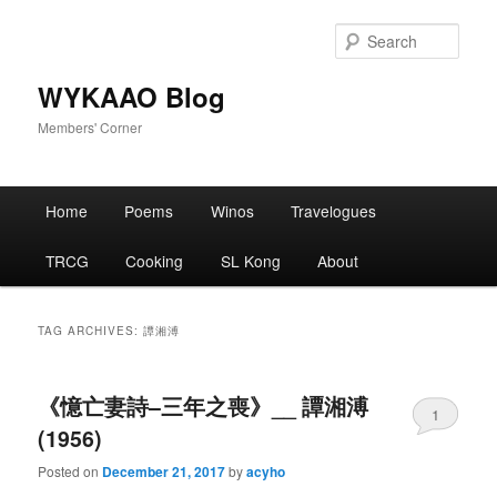
Skip
Skip
to
to
Sear
primary
secondary
content
content
WYKAAO Blog
Members' Corner
Main
Home
Poems
Winos
Travelogues
menu
TRCG
Cooking
SL Kong
About
TAG ARCHIVES:
譚湘溥
《憶亡妻詩–三年之喪》__ 譚湘溥
1
(1956)
Posted on
December 21, 2017
by
acyho