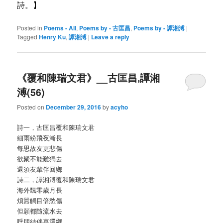
詩
。】
Posted in
Poems - All
,
Poems by - 古匡昌
,
Poems by - 譚湘溥
|
Tagged
Henry Ku
,
譚湘溥
|
Leave a reply
《覆和陳瑞文君》__古匡昌,譚湘
溥(56)
Posted on
December 29, 2016
by
acyho
詩一，古匡昌覆和陳瑞文君
細雨紛飛夜漸長
每思故友更悲傷
欲聚不能難獨去
還須友輩伴回鄉
詩二，譚湘溥覆和陳瑞文君
海外飄零歲月長
煩囂觸目倍愁傷
但願都隨流水去
呼朋結伴喜還鄕