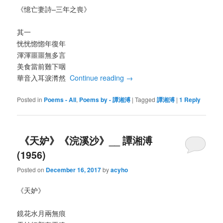
《憶亡妻詩–三年之喪》
其一
恍恍惚惚年復年
渾渾噩噩無多言
美食當前難下咽
華音入耳淚潸然
Continue reading
→
Posted in
Poems - All
,
Poems by - 譚湘溥
|
Tagged
譚湘溥
|
1
Reply
《天妒》《浣溪沙》__ 譚湘溥
(1956)
Posted on
December 16, 2017
by
acyho
《天妒》
鏡花水月兩無痕