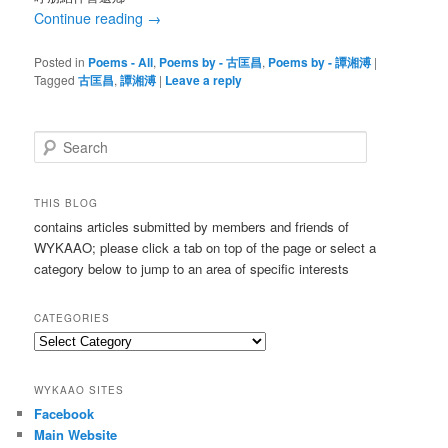
Continue reading
→
Posted in
Poems - All
,
Poems by - 古匡昌
,
Poems by - 譚湘溥
|
Tagged
古匡昌
,
譚湘溥
|
Leave a reply
S
e
a
r
THIS BLOG
c
contains articles submitted by members and friends of
h
WYKAAO; please click a tab on top of the page or select a
category below to jump to an area of specific interests
CATEGORIES
Categories
WYKAAO SITES
Facebook
Main Website