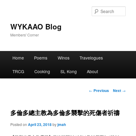
Skip
to
Sear
primary
content
WYKAAO Blog
Members' Corner
Main
Home
Poems
Winos
Travelogues
menu
TRCG
Cooking
SL Kong
About
Post
←
Previous
Next
→
navigation
多倫多總主教為多倫多襲擊的死傷者祈禱
Posted on
April 23, 2018
by
jmah