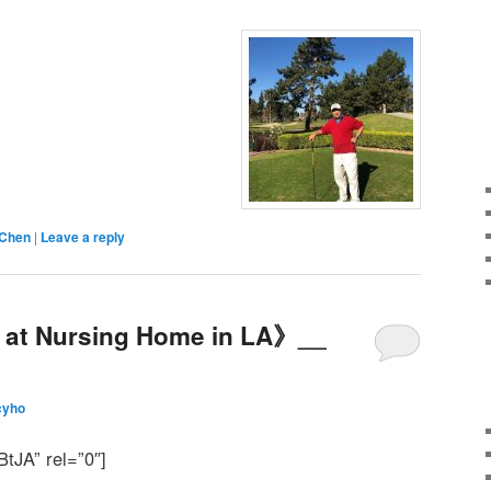
Chen
|
Leave a reply
 at Nursing Home in LA》__
cyho
tJA” rel=”0″]