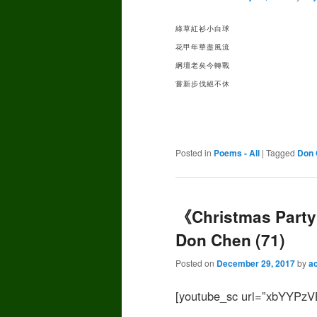
綠草紅衫小白球
花甲年華盡風流
䋞壇老矣今轉戰
嘗新步伐絕不休
Posted in
Poems - All
|
Tagged
Don 
《Christmas Party
Don Chen (71)
Posted on
December 29, 2017
by
a
[youtube_sc url=”xbYYPzVB