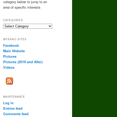
category below to jump to an
area of specific interests
CATEGORIES
Categories
WYKAAO SITES
Facebook
Main Website
Pictures
Pictures (2019 and After)
Videos
MAINTENANCE
Log in
Entries feed
Comments feed