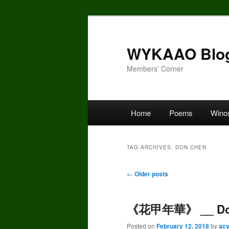
Skip
Skip
to
to
primary
secondary
WYKAAO Blo
content
content
Members' Corner
Main
Home
Poems
Wino
menu
TAG ARCHIVES:
DON CHEN
Post
←
Older posts
navigation
《花甲年華》 __ Do
Posted on
February 12, 2018
by
ac