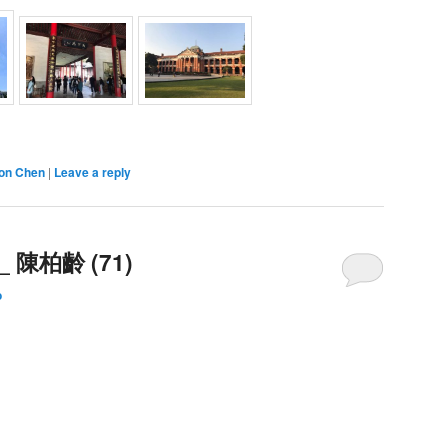
on Chen
|
Leave a reply
陳柏齡 (71)
o