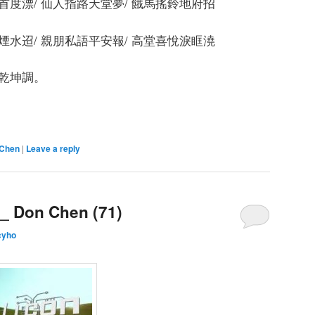
首度漂/ 仙人指路天堂夢/ 餓馬搖鈴地府招
煙水迢/ 親朋私語平安報/ 高堂喜悅淚眶澆
下乾坤調。
Chen
|
Leave a reply
on Chen (71)
cyho