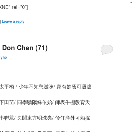
KNE” rel=”0″]
|
Leave a reply
 Chen (71)
cyho
太平橋 / 少年不知愁滋味/ 家有餘蔭可逍遙
下田苗/ 同學驕陽緣依始/ 師表牛棚教育夭
串聯囂/ 久聞東方明珠亮/ 伶仃洋外可船搖