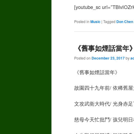
[youtube_sc url=”TBlvIOZr
Posted in
Music
|
Tagged
Don Chen
《舊事如煙話當年》Don
Posted on
December 23, 2017
by
a
《舊事如煙話當年》
故園四十九年前/ 依稀舊屋
文攻武衛大時代/ 光身赤足
慈母今天忙批鬥/ 孩兒明日