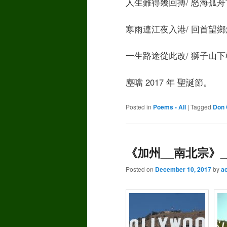
人生難得幾回搏/ 怒海孤舟
寒雨連江夜入港/ 回首望鄉
一生路途從此改/ 獅子山
塵噹 2017 年 聖誕節。
Posted in
Poems - All
|
Tagged
Don 
《加州__南北宗》__ D
Posted on
December 10, 2017
by
a