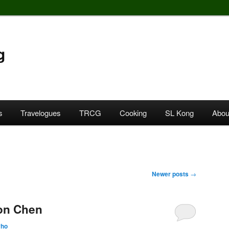
g
s
Travelogues
TRCG
Cooking
SL Kong
Abou
Newer posts
→
n Chen
yho