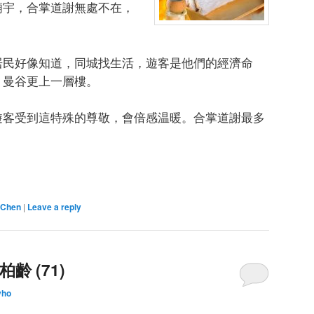
廟宇，合掌道謝無處不在，
居民好像知道，同城找生活，遊客是他們的經濟命
，曼谷更上一層樓。
遊客受到這特殊的尊敬，會倍感温暖。合掌道謝最多
 Chen
|
Leave a reply
齡 (71)
yho