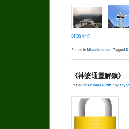
閱讀全文
Posted in
Miscellaneous
|
Tagged
D
《神婆通靈解鎖》__ 
Posted on
October 6, 2017
by
acyh