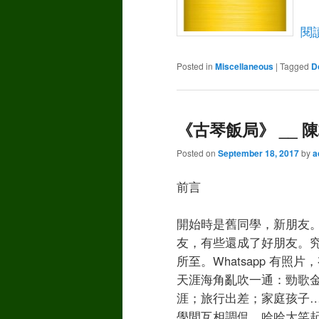
閱
Posted in
Miscellaneous
|
Tagged
D
《古琴飯局》 __ 陳柏
Posted on
September 18, 2017
by
a
前言
開始時是舊同學，新朋友
友，有些還成了好朋友。
所至。Whatsapp 有照
天涯海角亂吹一通：勁歌
涯；旅行出差；家庭孩子…
學間互相調侃，哈哈大笑