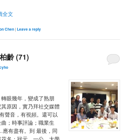
讀全文
on Chen
|
Leave a reply
齡 (71)
cyho
。轉眼幾年，變成了熟朋
究其原因，實乃拜社交媒體
片，有聲音，有視頻。還可以
金曲；時事評論；職業生
.應有盡有。到 最後，同
起花名：狀元，一公，大學